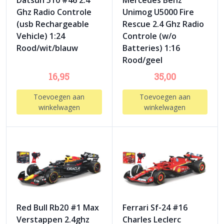
Datsun 510 #46 2.4
Mercedes Benz
Ghz Radio Controle
Unimog U5000 Fire
(usb Rechargeable
Rescue 2.4 Ghz Radio
Vehicle) 1:24
Controle (w/o
Rood/wit/blauw
Batteries) 1:16
Rood/geel
16,95
35,00
Toevoegen aan
Toevoegen aan
winkelwagen
winkelwagen
Red Bull Rb20 #1 Max
Ferrari Sf-24 #16
Verstappen 2.4ghz
Charles Leclerc