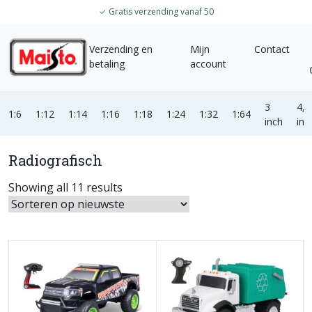
✓
Gratis verzending vanaf 50
Verzending en
Mijn
Contact
betaling
account
3
4,5
1:6
1:12
1:14
1:16
1:18
1:24
1:32
1:64
inch
inc
Radiografisch
Showing all 11 results