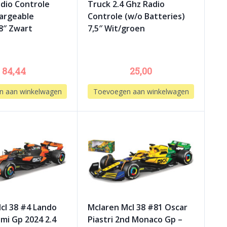
adio Controle
Truck 2.4 Ghz Radio
argeable
Controle (w/o Batteries)
28″ Zwart
7,5″ Wit/groen
84,44
25,00
n aan winkelwagen
Toevoegen aan winkelwagen
cl 38 #4 Lando
Mclaren Mcl 38 #81 Oscar
ami Gp 2024 2.4
Piastri 2nd Monaco Gp –