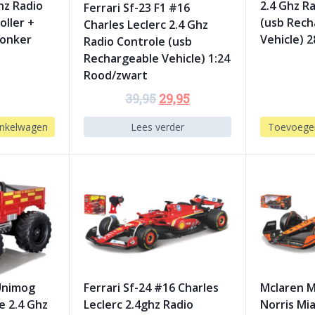
hz Radio
2.4 Ghz R
Ferrari Sf-23 F1 #16
oller +
(usb Rech
Charles Leclerc 2.4 Ghz
Donker
Vehicle) 
Radio Controle (usb
Rechargeable Vehicle) 1:24
Rood/zwart
39,95
29,95
nkelwagen
Lees verder
Toevoege
Unimog
Ferrari Sf-24 #16 Charles
Mclaren M
e 2.4 Ghz
Leclerc 2.4ghz Radio
Norris Mi