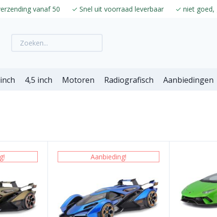
verzending vanaf 50
✓
Snel uit voorraad leverbaar
✓
niet goed, 
 inch
4,5 inch
Motoren
Radiografisch
Aanbiedingen
g!
Aanbieding!