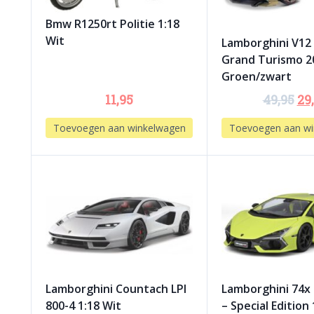
Bmw R1250rt Politie 1:18
Wit
Lamborghini V12 
Grand Turismo 2
Groen/zwart
11,95
49,95
29
Toevoegen aan winkelwagen
Toevoegen aan wi
Lamborghini Countach LPI
Lamborghini 74x
800-4 1:18 Wit
– Special Edition 