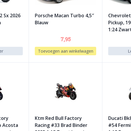
2 Sx 2026
Porsche Macan Turbo 4,5″
Chevrolet
n
Blauw
Pickup, 1
1:24 Zwart
7,95
er
Toevoegen aan winkelwagen
L
tory
Ktm Red Bull Factory
Ducati Bk
o Acosta
Racing #33 Brad Binder
#54 Fermi