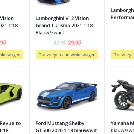
Lamborgh
Performan
Vision
Lamborghini V12 Vision
021 1:18
Grand Turismo 2021 1:18
Blauw/zwart
,95
49,95
29,95
nkelwagen
Toevoegen aan winkelwagen
Toevoege
 Revuelto
Ford Mustang Shelby
Yamaha Mt
1:18
GT500 2020 1:18 blauw/wit
blauw/zw