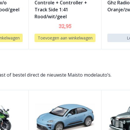
w/o
Controle + Controller +
Ghz Radio
Rood/geel
Track Side 1:41
Oranje/z
Rood/wit/geel
32,95
nkelwagen
Toevoegen aan winkelwagen
L
st of bestel direct de nieuwste Maisto modelauto’s.