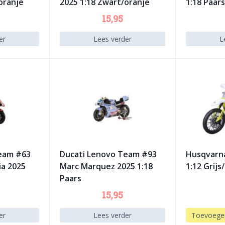
oranje
2025 1:18 Zwart/oranje
1:18 Paars
15,95
er
Lees verder
L
eam #63
Ducati Lenovo Team #93
Husqvarn
ia 2025
Marc Marquez 2025 1:18
1:12 Grijs
Paars
15,95
er
Lees verder
Toevoege