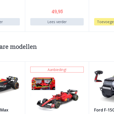
49,95
er
Lees verder
Toevoege
bare modellen
Aanbieding!
 Max
Ford F-15