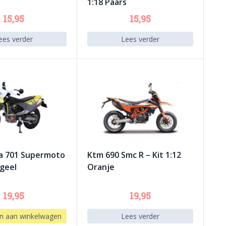
1:18 Paars
15,95
15,95
ees verder
Lees verder
a 701 Supermoto
Ktm 690 Smc R – Kit 1:12
/geel
Oranje
19,95
19,95
n aan winkelwagen
Lees verder