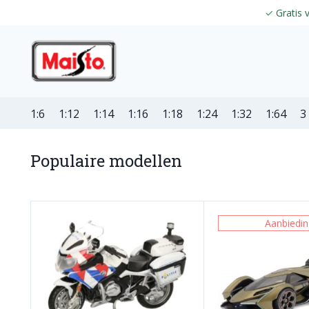
✓
Gratis 
1:6
1:12
1:14
1:16
1:18
1:24
1:32
1:64
3
Populaire modellen
Aanbiedin