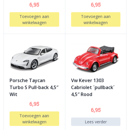
6,95
6,95
Toevoegen aan
Toevoegen aan
winkelwagen
winkelwagen
Porsche Taycan
Vw Kever 1303
Turbo S Pull-back 4,5″
Cabriolet ´pullback´
Wit
4,5″ Rood
6,95
6,95
Toevoegen aan
winkelwagen
Lees verder