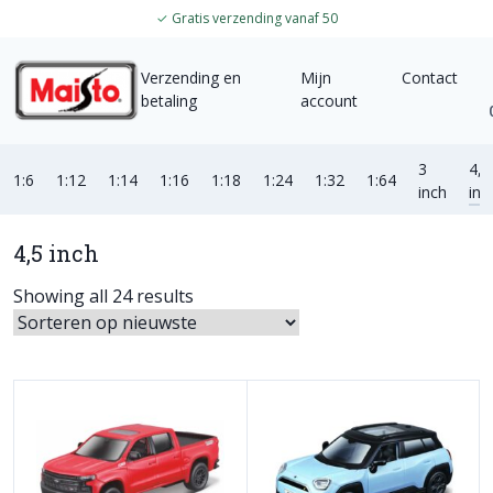
✓
Gratis verzending vanaf 50
Verzending en
Mijn
Contact
betaling
account
3
4,5
1:6
1:12
1:14
1:16
1:18
1:24
1:32
1:64
inch
inc
4,5 inch
Showing all 24 results