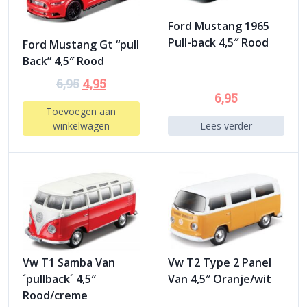
Ford Mustang 1965
Pull-back 4,5″ Rood
Ford Mustang Gt “pull
Back” 4,5″ Rood
6,95
4,95
6,95
Toevoegen aan
winkelwagen
Lees verder
Vw T1 Samba Van
Vw T2 Type 2 Panel
´pullback´ 4,5″
Van 4,5″ Oranje/wit
Rood/creme