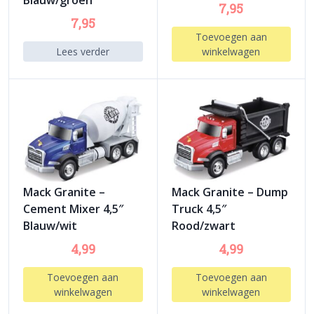
Blauw/groen
7,95
7,95
Toevoegen aan
Lees verder
winkelwagen
Mack Granite –
Mack Granite – Dump
Cement Mixer 4,5″
Truck 4,5″
Blauw/wit
Rood/zwart
4,99
4,99
Toevoegen aan
Toevoegen aan
winkelwagen
winkelwagen