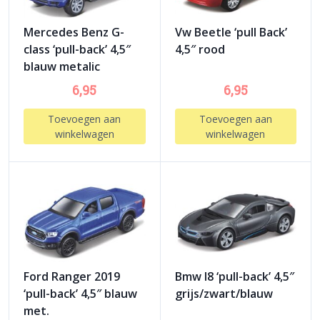
Mercedes Benz G-
Vw Beetle ‘pull Back’
class ‘pull-back’ 4,5″
4,5″ rood
blauw metalic
6,95
6,95
Toevoegen aan
Toevoegen aan
winkelwagen
winkelwagen
Ford Ranger 2019
Bmw I8 ‘pull-back’ 4,5″
‘pull-back’ 4,5″ blauw
grijs/zwart/blauw
met.