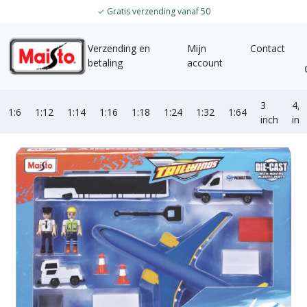
✓
Gratis verzending vanaf 50
Verzending en
Mijn
Contact
betaling
account
3
4,5
1:6
1:12
1:14
1:16
1:18
1:24
1:32
1:64
inch
inc