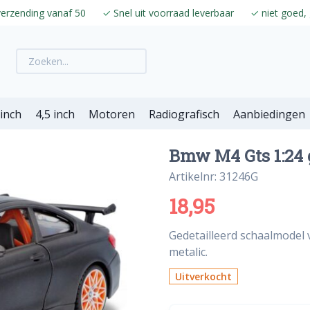
verzending vanaf 50
✓
Snel uit voorraad leverbaar
✓
niet goed, 
 inch
4,5 inch
Motoren
Radiografisch
Aanbiedingen
Bmw M4 Gts 1:24 g
Artikelnr: 31246G
18,95
Gedetailleerd schaalmodel 
metalic.
Uitverkocht