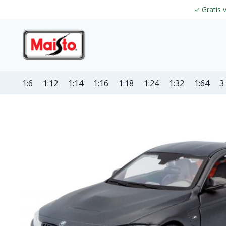
✓
Gratis 
1:6
1:12
1:14
1:16
1:18
1:24
1:32
1:64
3