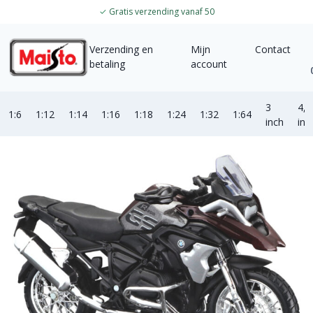
✓
Gratis verzending vanaf 50
Verzending en
Mijn
Contact
betaling
account
3
4,5
1:6
1:12
1:14
1:16
1:18
1:24
1:32
1:64
inch
inc