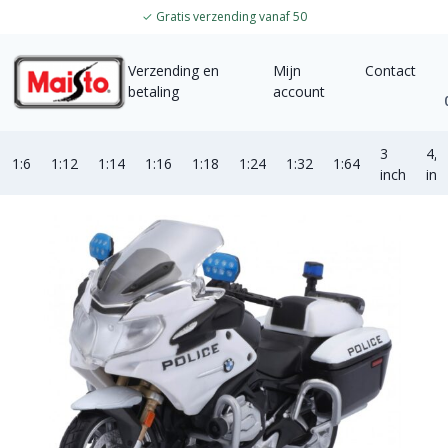
✓
Gratis verzending vanaf 50
Verzending en
Mijn
Contact
betaling
account
3
4,5
1:6
1:12
1:14
1:16
1:18
1:24
1:32
1:64
inch
inc