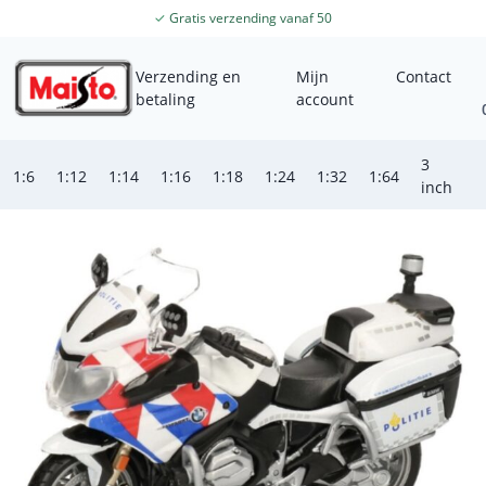
✓
Gratis verzending vanaf 50
Verzending en
Mijn
Contact
betaling
account
3
4
1:6
1:12
1:14
1:16
1:18
1:24
1:32
1:64
inch
i