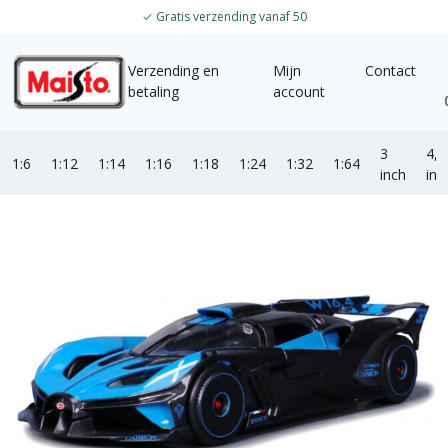
✓
Gratis verzending vanaf 50
Verzending en
Mijn
Contact
betaling
account
3
4,5
1:6
1:12
1:14
1:16
1:18
1:24
1:32
1:64
inch
inc