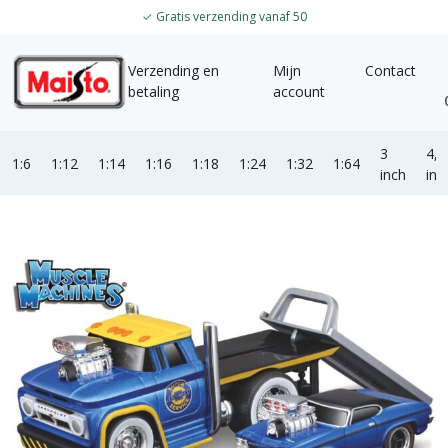
✓
Gratis verzending vanaf 50
Verzending en
Mijn
Contact
betaling
account
3
4,5
1:6
1:12
1:14
1:16
1:18
1:24
1:32
1:64
inch
inc