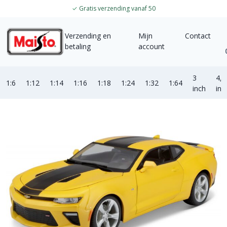
✓
Gratis verzending vanaf 50
Verzending en
Mijn
Contact
betaling
account
3
4,5
1:6
1:12
1:14
1:16
1:18
1:24
1:32
1:64
inch
inc