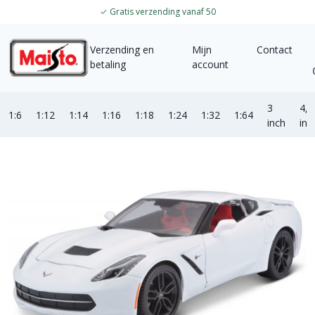
✓
Gratis verzending vanaf 50
Verzending en
Mijn
Contact
betaling
account
3
4,5
1:6
1:12
1:14
1:16
1:18
1:24
1:32
1:64
inch
inc