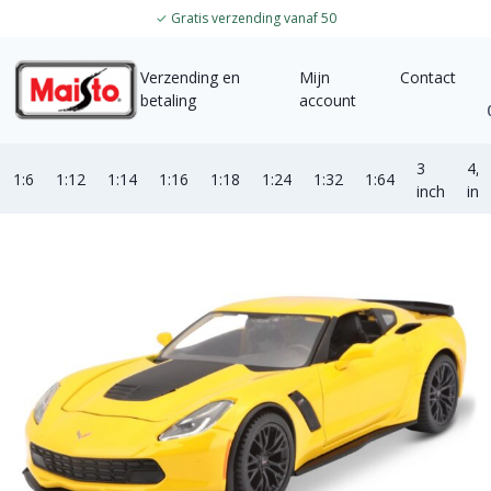
✓
Gratis verzending vanaf 50
Verzending en
Mijn
Contact
betaling
account
3
4,5
1:6
1:12
1:14
1:16
1:18
1:24
1:32
1:64
inch
inc