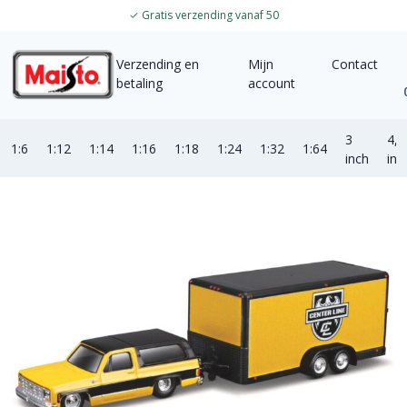
✓
Gratis verzending vanaf 50
Verzending en
Mijn
Contact
betaling
account
3
4,5
1:6
1:12
1:14
1:16
1:18
1:24
1:32
1:64
inch
inc