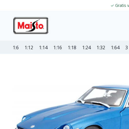
✓
Gratis 
1:6
1:12
1:14
1:16
1:18
1:24
1:32
1:64
3