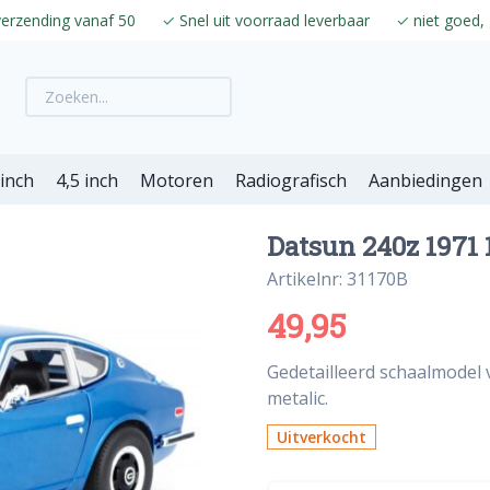
verzending vanaf 50
✓
Snel uit voorraad leverbaar
✓
niet goed, 
 inch
4,5 inch
Motoren
Radiografisch
Aanbiedingen
Datsun 240z 1971 
Artikelnr: 31170B
49,95
Gedetailleerd schaalmodel 
metalic.
Uitverkocht