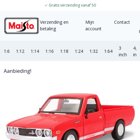
✓
Gratis verzending vanaf 50
Verzending en
Mijn
Contact
betaling
account
3
4,5
1:6
1:12
1:14
1:16
1:18
1:24
1:32
1:64
inch
inc
Aanbieding!