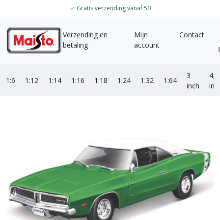
✓
Gratis verzending vanaf 50
Verzending en
Mijn
Contact
betaling
account
3
4,5
1:6
1:12
1:14
1:16
1:18
1:24
1:32
1:64
inch
inc