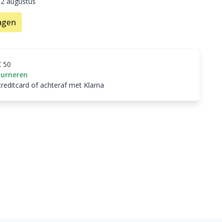
12 augustus
agen
€ 50
ourneren
creditcard of achteraf met Klarna