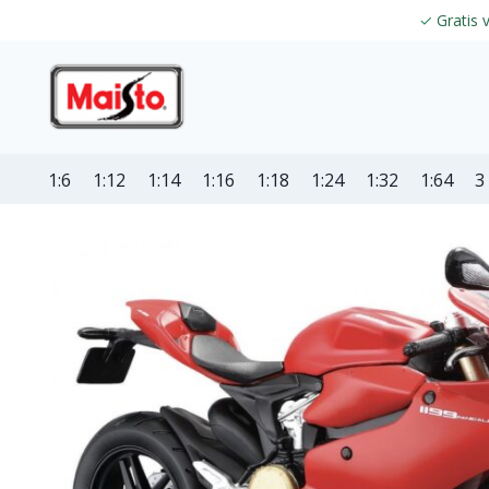
✓
Gratis 
1:6
1:12
1:14
1:16
1:18
1:24
1:32
1:64
3