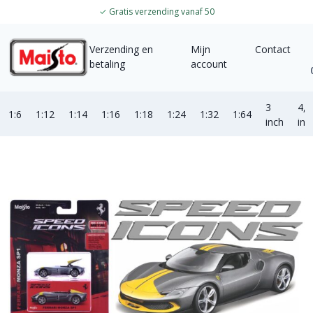
✓
Gratis verzending vanaf 50
Verzending en
Mijn
Contact
betaling
account
3
4,5
1:6
1:12
1:14
1:16
1:18
1:24
1:32
1:64
inch
inc