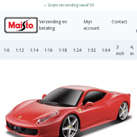
✓
Gratis verzending vanaf 50
Verzending en
Mijn
Contact
betaling
account
3
4,5
1:6
1:12
1:14
1:16
1:18
1:24
1:32
1:64
inch
inc