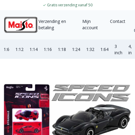
✓
Gratis verzending vanaf 50
Verzending en
Mijn
Contact
betaling
account
3
4,5
1:6
1:12
1:14
1:16
1:18
1:24
1:32
1:64
inch
inc