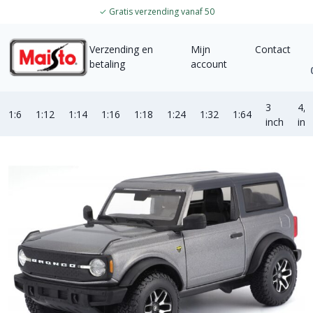
✓
Gratis verzending vanaf 50
Verzending en
Mijn
Contact
betaling
account
3
4,5
1:6
1:12
1:14
1:16
1:18
1:24
1:32
1:64
inch
inc