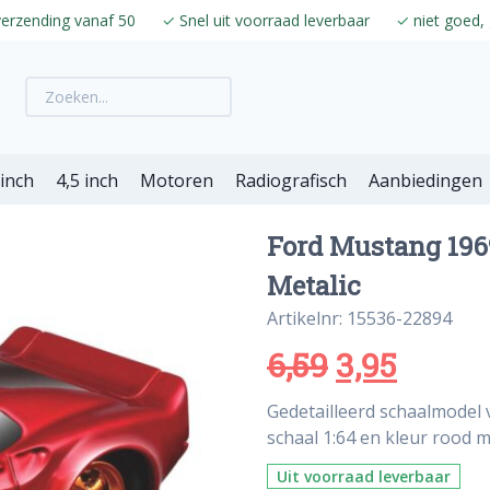
verzending vanaf 50
✓
Snel uit voorraad leverbaar
✓
niet goed, 
 inch
4,5 inch
Motoren
Radiografisch
Aanbiedingen
Ford Mustang 196
Metalic
Artikelnr: 15536-22894
6,59
3,95
Gedetailleerd schaalmodel
schaal 1:64 en kleur rood me
Uit voorraad leverbaar