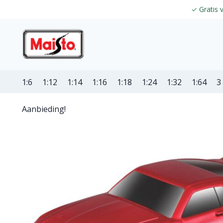
✓
Gratis 
1:6
1:12
1:14
1:16
1:18
1:24
1:32
1:64
3
Aanbieding!