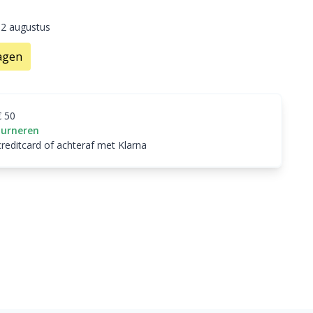
12 augustus
agen
€ 50
ourneren
creditcard of achteraf met Klarna