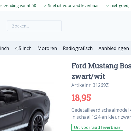
verzending vanaf 50
✓
Snel uit voorraad leverbaar
✓
niet goed, 
 inch
4,5 inch
Motoren
Radiografisch
Aanbiedingen
Ford Mustang Boss
zwart/wit
Artikelnr: 31269Z
18,95
Gedetailleerd schaalmodel 
in schaal 1:24 en kleur zwar
Uit voorraad leverbaar