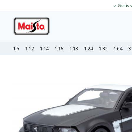
✓
Gratis 
1:6
1:12
1:14
1:16
1:18
1:24
1:32
1:64
3