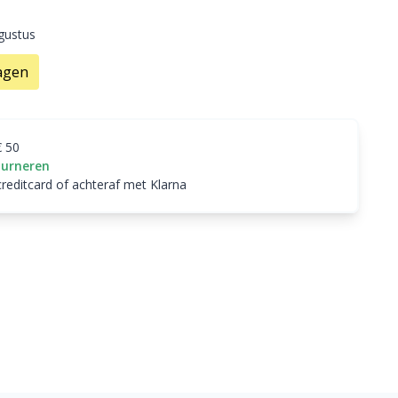
ugustus
agen
€ 50
ourneren
creditcard of achteraf met Klarna