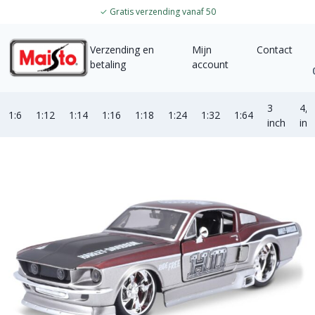
✓
Gratis verzending vanaf 50
Verzending en
Mijn
Contact
betaling
account
3
4,5
1:6
1:12
1:14
1:16
1:18
1:24
1:32
1:64
inch
inc