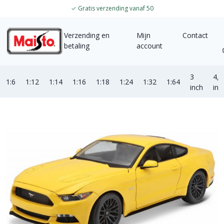
✓
Gratis verzending vanaf 50
Verzending en
Mijn
Contact
betaling
account
3
4,5
1:6
1:12
1:14
1:16
1:18
1:24
1:32
1:64
inch
inc