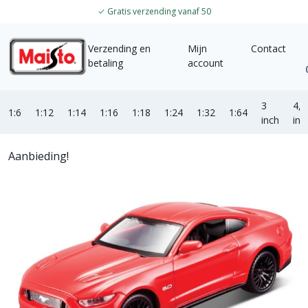
✓
Gratis verzending vanaf 50
Verzending en
Mijn
Contact
betaling
account
3
4,5
1:6
1:12
1:14
1:16
1:18
1:24
1:32
1:64
inch
inc
Aanbieding!