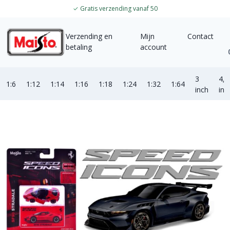
✓
Gratis verzending vanaf 50
Verzending en
Mijn
Contact
betaling
account
3
4,5
1:6
1:12
1:14
1:16
1:18
1:24
1:32
1:64
inch
inc