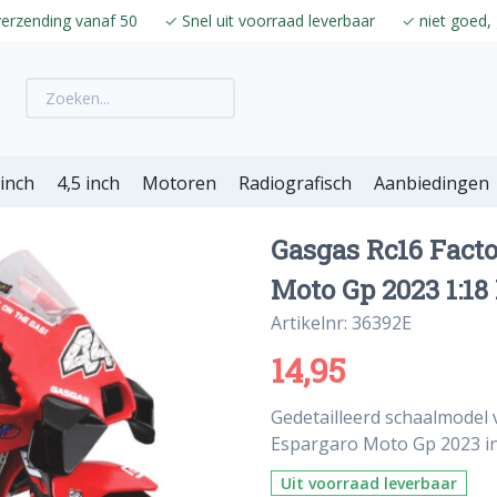
verzending vanaf 50
✓
Snel uit voorraad leverbaar
✓
niet goed, 
 inch
4,5 inch
Motoren
Radiografisch
Aanbiedingen
Gasgas Rc16 Facto
Moto Gp 2023 1:18
Artikelnr: 36392E
14,95
Gedetailleerd schaalmodel 
Espargaro Moto Gp 2023 in 
Uit voorraad leverbaar