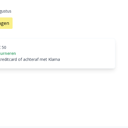
ugustus
agen
€ 50
ourneren
creditcard of achteraf met Klarna