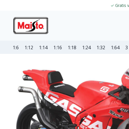
✓
Gratis 
1:6
1:12
1:14
1:16
1:18
1:24
1:32
1:64
3