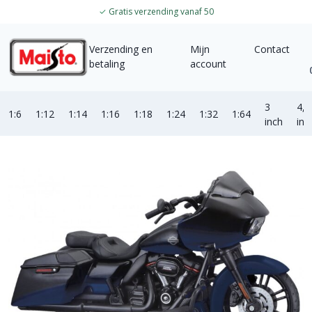
✓
Gratis verzending vanaf 50
Verzending en
Mijn
Contact
betaling
account
3
4,5
1:6
1:12
1:14
1:16
1:18
1:24
1:32
1:64
inch
inc