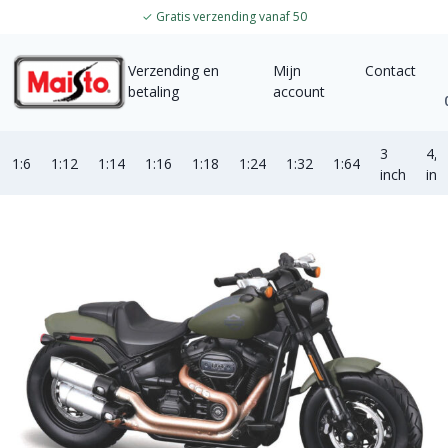
✓
Gratis verzending vanaf 50
Verzending en
Mijn
Contact
betaling
account
3
4,5
1:6
1:12
1:14
1:16
1:18
1:24
1:32
1:64
inch
inc