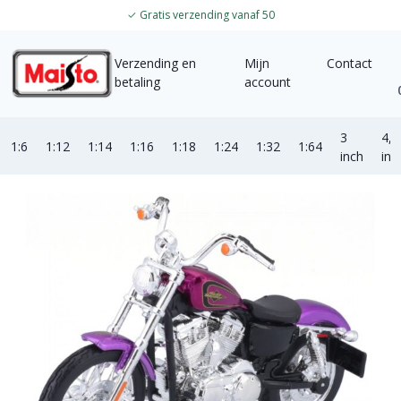
✓
Gratis verzending vanaf 50
Verzending en
Mijn
Contact
betaling
account
3
4,5
1:6
1:12
1:14
1:16
1:18
1:24
1:32
1:64
inch
inc