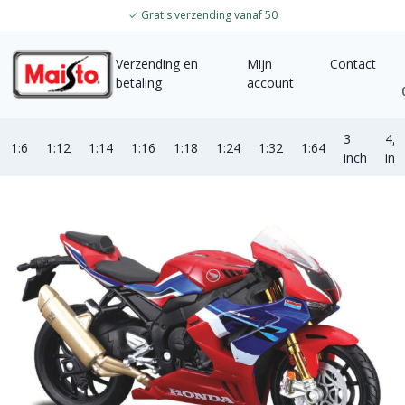
✓
Gratis verzending vanaf 50
Verzending en
Mijn
Contact
betaling
account
3
4,5
1:6
1:12
1:14
1:16
1:18
1:24
1:32
1:64
inch
inc