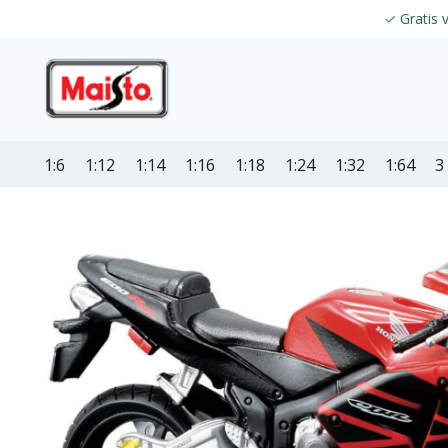
✓
Gratis 
1:6
1:12
1:14
1:16
1:18
1:24
1:32
1:64
3