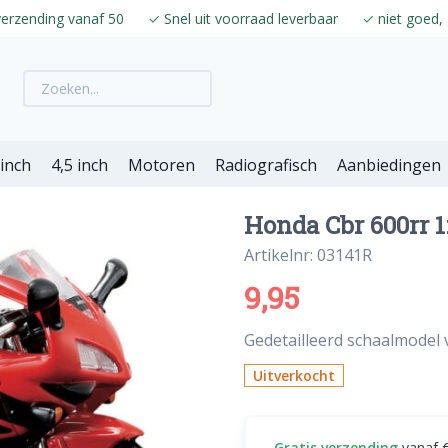
verzending vanaf 50
✓
Snel uit voorraad leverbaar
✓
niet goed, 
 inch
4,5 inch
Motoren
Radiografisch
Aanbiedingen
Honda Cbr 600rr 1
Artikelnr: 03141R
9,95
Gedetailleerd schaalmodel 
Uitverkocht
Gratis verzending
vanaf 