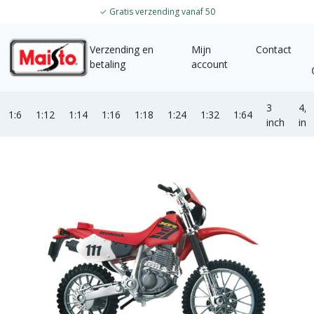
✓
Gratis verzending vanaf 50
Verzending en
Mijn
Contact
betaling
account
3
4,5
1:6
1:12
1:14
1:16
1:18
1:24
1:32
1:64
inch
inc