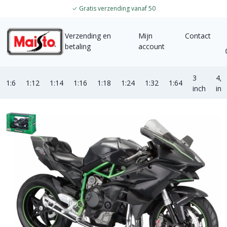
✓
Gratis verzending vanaf 50
Verzending en
Mijn
Contact
betaling
account
3
4,5
1:6
1:12
1:14
1:16
1:18
1:24
1:32
1:64
inch
inc