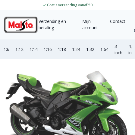
✓
Gratis verzending vanaf 50
Verzending en
Mijn
Contact
betaling
account
3
4,5
1:6
1:12
1:14
1:16
1:18
1:24
1:32
1:64
inch
inc