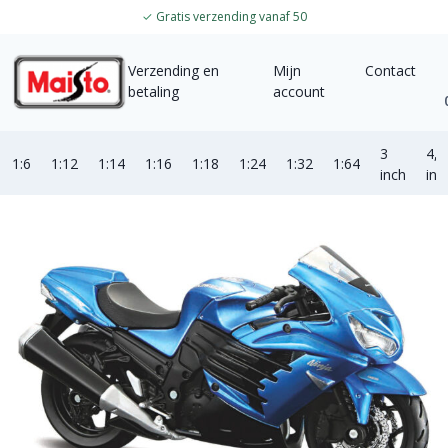
✓
Gratis verzending vanaf 50
Verzending en
Mijn
Contact
betaling
account
3
4,5
1:6
1:12
1:14
1:16
1:18
1:24
1:32
1:64
inch
inc