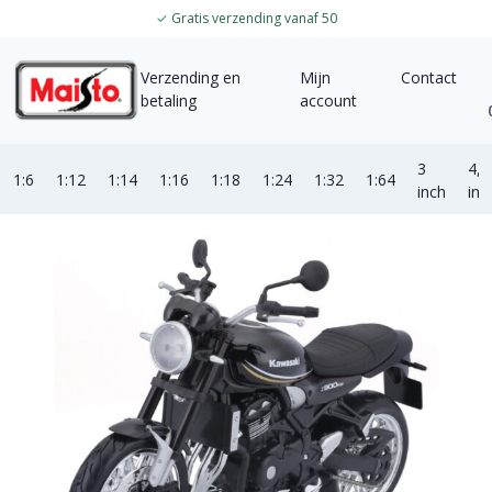
✓
Gratis verzending vanaf 50
Verzending en
Mijn
Contact
betaling
account
3
4,5
1:6
1:12
1:14
1:16
1:18
1:24
1:32
1:64
inch
inc