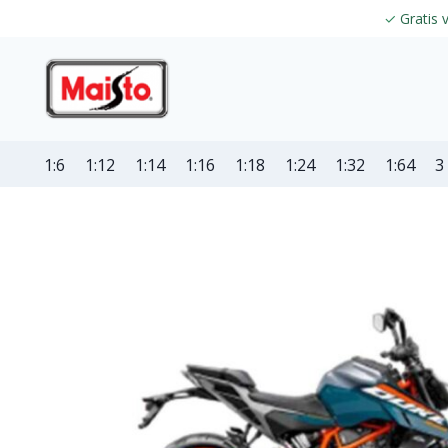
✓
Gratis 
1:6
1:12
1:14
1:16
1:18
1:24
1:32
1:64
3