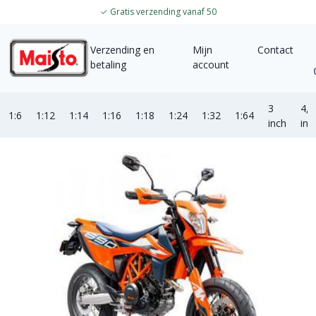
✓
Gratis verzending vanaf 50
Verzending en
Mijn
Contact
betaling
account
3
4,5
1:6
1:12
1:14
1:16
1:18
1:24
1:32
1:64
inch
inc