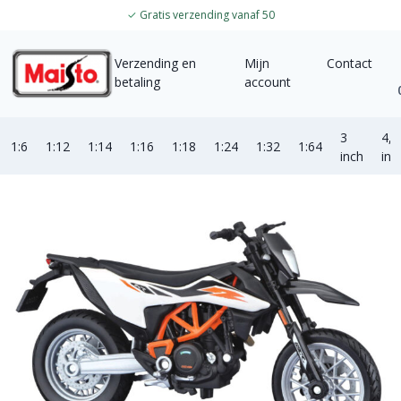
✓
Gratis verzending vanaf 50
Verzending en
Mijn
Contact
betaling
account
3
4,5
1:6
1:12
1:14
1:16
1:18
1:24
1:32
1:64
inch
inc