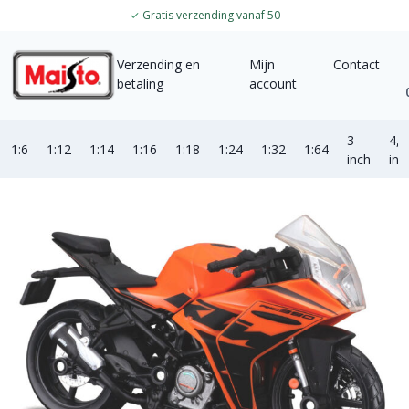
✓
Gratis verzending vanaf 50
Verzending en
Mijn
Contact
betaling
account
3
4,5
1:6
1:12
1:14
1:16
1:18
1:24
1:32
1:64
inch
inc