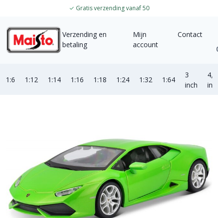
✓
Gratis verzending vanaf 50
Verzending en
Mijn
Contact
betaling
account
3
4,5
1:6
1:12
1:14
1:16
1:18
1:24
1:32
1:64
inch
inc