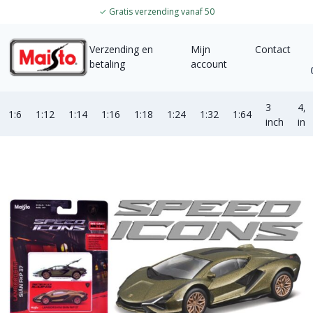
✓
Gratis verzending vanaf 50
Verzending en
Mijn
Contact
betaling
account
3
4,5
1:6
1:12
1:14
1:16
1:18
1:24
1:32
1:64
inch
inc