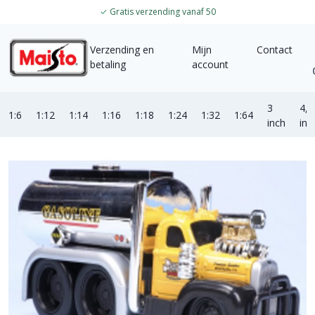
✓
Gratis verzending vanaf 50
Verzending en
Mijn
Contact
betaling
account
3
4,5
1:6
1:12
1:14
1:16
1:18
1:24
1:32
1:64
inch
inc