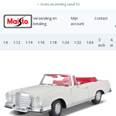
✓
Gratis verzending vanaf 50
Verzending en
Mijn
Contact
betaling
account
3
4,5
1:6
1:12
1:14
1:16
1:18
1:24
1:32
1:64
inch
inc