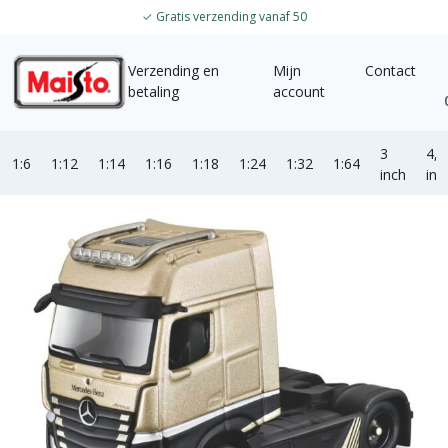
✓
Gratis verzending vanaf 50
Verzending en
Mijn
Contact
betaling
account
3
4,5
1:6
1:12
1:14
1:16
1:18
1:24
1:32
1:64
inch
inc