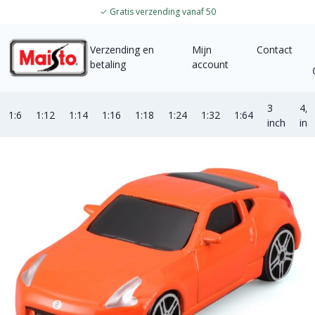
✓
Gratis verzending vanaf 50
Verzending en
Mijn
Contact
betaling
account
3
4,5
1:6
1:12
1:14
1:16
1:18
1:24
1:32
1:64
inch
inc