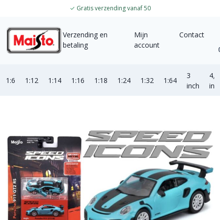
✓
Gratis verzending vanaf 50
Verzending en
Mijn
Contact
betaling
account
3
4,5
1:6
1:12
1:14
1:16
1:18
1:24
1:32
1:64
inch
inc